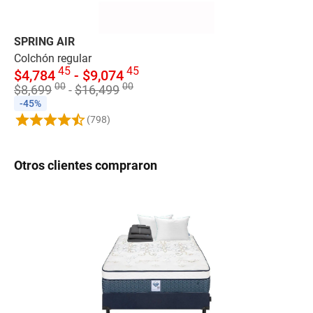
SPRING AIR
AM
Colchón regular
Co
45
45
$
4,784
-
$
9,074
$
00
00
$
8,699
-
$
16,499
$
1
-45%
-
(798)
Otros clientes compraron