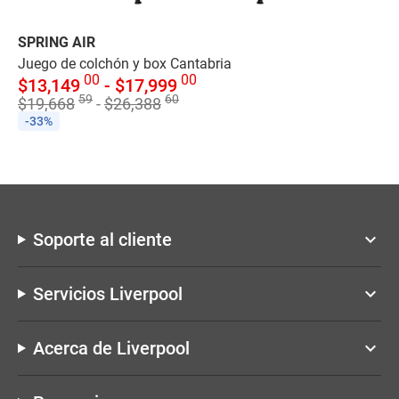
SPRING AIR
SP
Juego de colchón y box Cantabria
Bo
00
00
$
13,149
-
$
17,999
$
59
60
$
19,668
-
$
26,388
$
8
-33%
-
Soporte al cliente
keyboard_arrow_down
Servicios Liverpool
keyboard_arrow_down
Acerca de Liverpool
keyboard_arrow_down