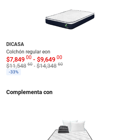
DICASA
DI
Colchón regular eon
Co
00
00
$
7,849
-
$
9,649
$
60
60
$
11,548
-
$
14,348
$
1
-33%
-
Complementa con