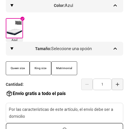
keyboard_arrow_up
Color:
Azul
check
Azul
keyboard_arrow_up
Tamaño:
Seleccione una opción
Queen size
King size
Matrimonial
remove
add
Cantidad:
Envío gratis a todo el país
Por las características de este artículo, el envío debe ser a
domicilio