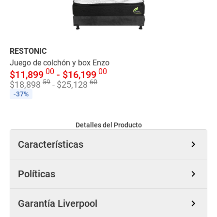
RESTONIC
SP
Juego de colchón y box Enzo
Ju
00
00
$
11,899
-
$
16,199
$
59
60
$
18,898
-
$
25,128
$
1
-37%
-
Detalles del Producto
Características
chevron_right
Políticas
chevron_right
Garantía Liverpool
chevron_right