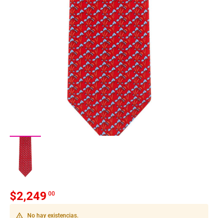
$
2,249
00
warning_amber
No hay existencias.