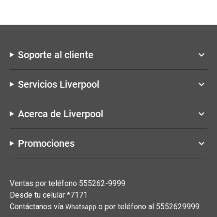
Soporte al cliente
keyboard_arrow_down
Servicios Liverpool
keyboard_arrow_down
Acerca de Liverpool
keyboard_arrow_down
Promociones
keyboard_arrow_down
Ventas por teléfono 555262-9999
Desde tu celular *7171
Contáctanos vía
o por teléfono al 5552629999
Whatsapp