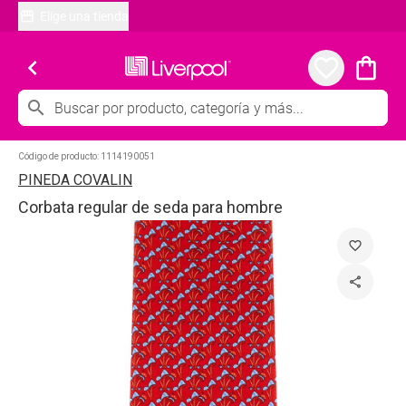
Elige una tienda
chevron_left
favorite_border
shopping_bag
search
Código de producto:
1114190051
PINEDA COVALIN
Corbata regular de seda para hombre
favorite_border
share