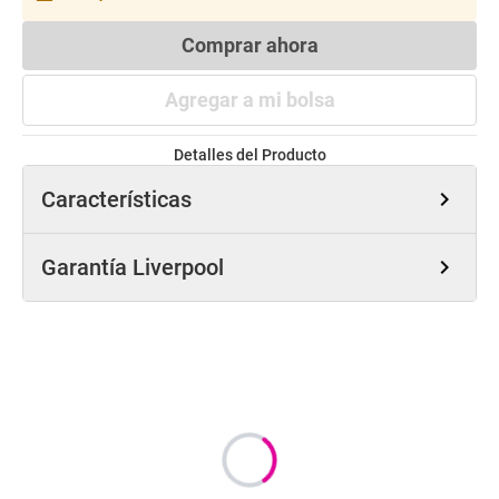
Comprar ahora
Agregar a mi bolsa
Detalles del Producto
Características
chevron_right
Garantía Liverpool
chevron_right