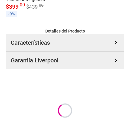
00
00
$
399
$
439
$
3
-9%
Detalles del Producto
Características
chevron_right
Garantía Liverpool
chevron_right