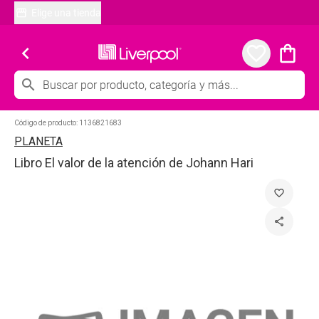
Elige una tienda
chevron_left
favorite_border
shopping_bag
search
Código de producto:
1136821683
PLANETA
Libro El valor de la atención de Johann Hari
favorite_border
share