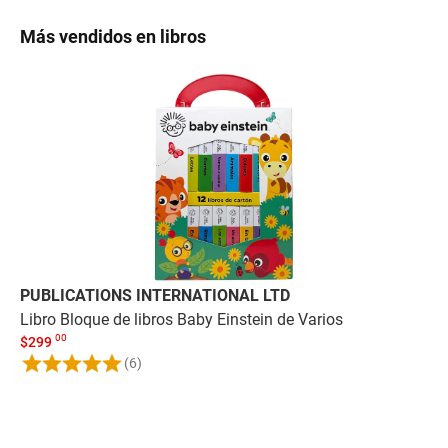
Más vendidos en libros
PUBLICATIONS INTERNATIONAL LTD
PH
Libro Bloque de libros Baby Einstein de Varios
Bo
00
$
299
$
2
(6)