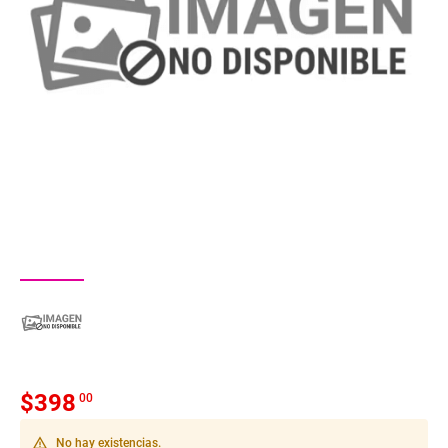
$
398
00
warning_amber
No hay existencias.