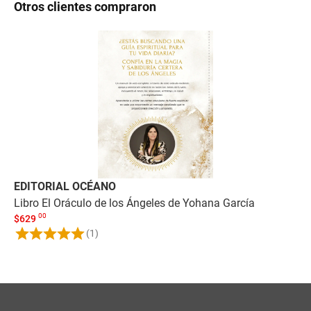
Otros clientes compraron
EDITORIAL OCÉANO
ED
Libro El Oráculo de los Ángeles de Yohana García
Li
00
$
629
Me
(1)
$
4