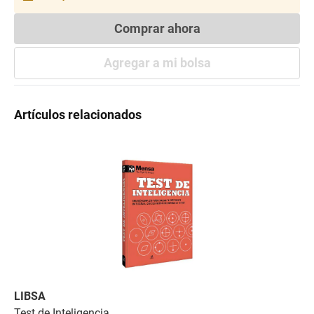
Comprar ahora
Agregar a mi bolsa
Artículos relacionados
LIBSA
V
Test de Inteligencia
Li