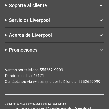
Soporte al cliente
keyboard_arrow_down
Servicios Liverpool
keyboard_arrow_down
Acerca de Liverpool
keyboard_arrow_down
Promociones
keyboard_arrow_down
Ventas por teléfono 555262-9999
Desde tu celular *7171
Contáctanos vía
o por teléfono al 5552629999
Whatsapp
Comentarios y Sugerencias:atencion@liverpool.com.mx
/
/
Términos y condiciones
Aviso de privacidad
Mapa del sitio.