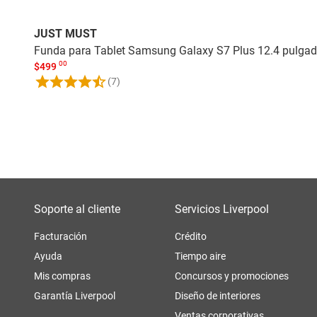
JUST MUST
Funda para Tablet Samsung Galaxy S7 Plus 12.4 pulga
00
$
499
(7)
Soporte al cliente
Servicios Liverpool
Facturación
Crédito
Ayuda
Tiempo aire
Mis compras
Concursos y promociones
Garantía Liverpool
Diseño de interiores
Ventas corporativas