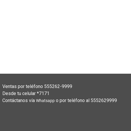
BROBO
Funda 
79
$
823
Ventas por teléfono 555262-9999
Desde tu celular *7171
Contáctanos vía
o por teléfono al 5552629999
Whatsapp