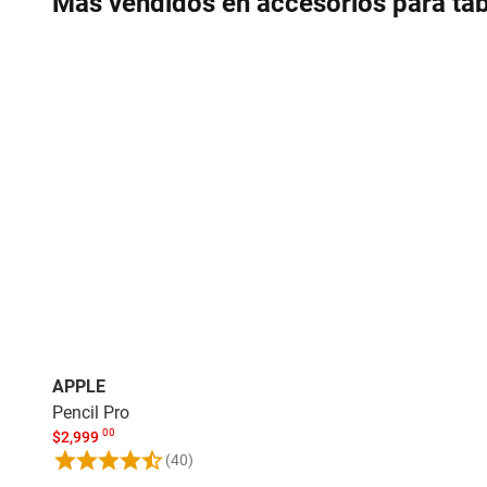
Más vendidos en accesorios para tab
APPLE
Pencil Pro
00
$
2,999
(40)