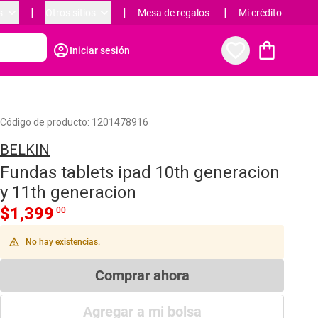
keyboard_arrow_down
|
keyboard_arrow_down
|
|
s
Otros sitios
Mesa de regalos
Mi crédito
favorite_border
shopping_bag
account_circle
Iniciar sesión
Código de producto:
1201478916
BELKIN
Fundas tablets ipad 10th generacion
y 11th generacion
$
1,399
00
warning_amber
No hay existencias.
Comprar ahora
Agregar a mi bolsa