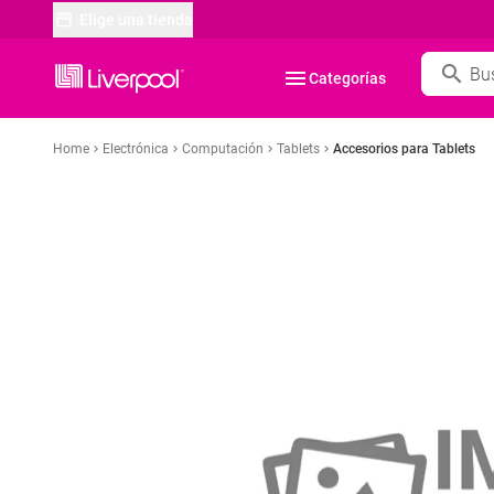
Elige una tienda
search
menu
Categorías
Home
Electrónica
Computación
Tablets
Accesorios para Tablets
chevron_right
chevron_right
chevron_right
chevron_right