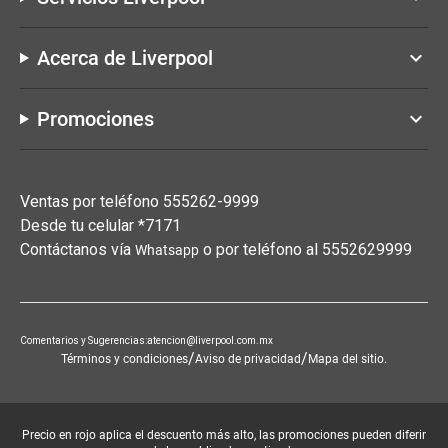
Acerca de Liverpool
keyboard_arrow_down
Promociones
keyboard_arrow_down
Ventas por teléfono 555262-9999
Desde tu celular *7171
Contáctanos vía
o por teléfono al 5552629999
Whatsapp
Comentarios y Sugerencias:atencion@liverpool.com.mx
/
/
Términos y condiciones
Aviso de privacidad
Mapa del sitio.
Precio en rojo aplica el descuento más alto, las promociones pueden diferir