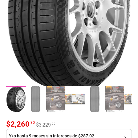
$
2,260
30
00
$
3,229
Y/o hasta 9 meses sin intereses de $287.02