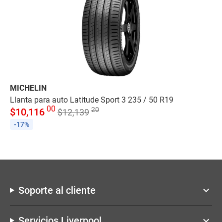
MICHELIN
XT
Llanta para auto Latitude Sport 3 235 / 50 R19
Ll
00
20
$
10,116
$
$
12,139
-17%
-
Soporte al cliente
keyboard_arrow_down
Servicios Liverpool
keyboard_arrow_down