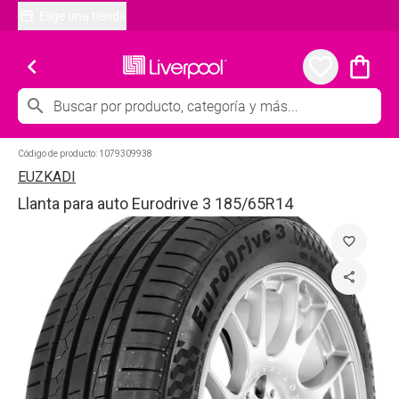
Elige una tienda
chevron_left
favorite_border
shopping_bag
search
Código de producto:
1079309938
EUZKADI
Llanta para auto Eurodrive 3 185/65R14
favorite_border
share