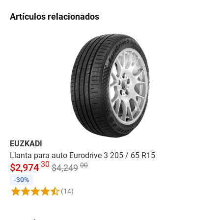
Artículos relacionados
EUZKADI
MI
Llanta para auto Eurodrive 3 205 / 65 R15
Ll
30
00
$
2,974
$
$
4,249
-30%
-
(14)