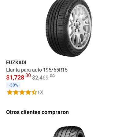
EUZKADI
FI
Llanta para auto 195/65R15
Se
30
00
$
1,728
$
$
2,469
-30%
-
(8)
Otros clientes compraron