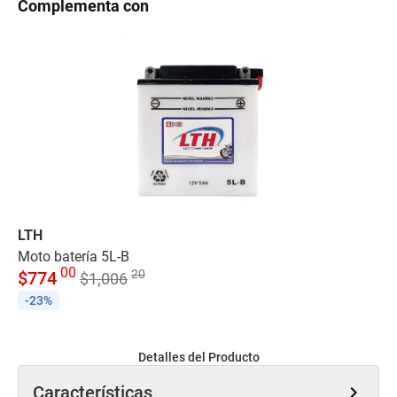
Complementa con
LTH
LI
Moto batería 5L-B
Ta
00
20
$
774
$
$
1,006
-23%
-
Detalles del Producto
Características
chevron_right