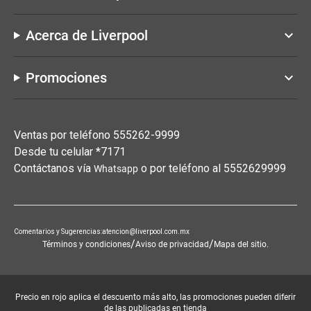
Acerca de Liverpool
keyboard_arrow_down
Promociones
keyboard_arrow_down
Ventas por teléfono 555262-9999
Desde tu celular *7171
Contáctanos vía
o por teléfono al 5552629999
Whatsapp
Comentarios y Sugerencias:atencion@liverpool.com.mx
/
/
Términos y condiciones
Aviso de privacidad
Mapa del sitio.
Precio en rojo aplica el descuento más alto, las promociones pueden diferir
de las publicadas en tienda