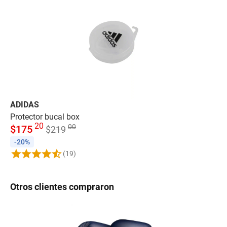
ADIDAS
AD
Protector bucal box
Pr
20
00
$
175
$
$
219
-20%
-
(19)
Otros clientes compraron