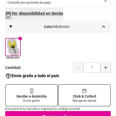
chevron_right
Consulta las opciones de pago
Ver disponibilidad en tienda
storefront
keyboard_arrow_up
Color:
Multicolor
check
Multicolor
remove
add
Cantidad:
Envío gratis a todo el país
Recibe a domicilio
Click & Collect
Envío gratis
Recoge en tienda
Encuentra tu tienda o ingresa tu código postal