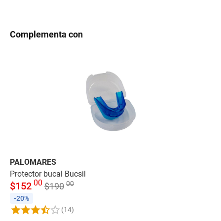
Complementa con
PALOMARES
AD
Protector bucal Bucsil
Gu
00
00
$
152
$
$
190
-20%
-
(14)