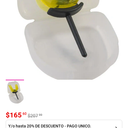
$
165
60
00
$
207
Y/o hasta 20% DE DESCUENTO - PAGO UNICO.