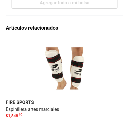
Agregar todo a mi bolsa
Artículos relacionados
FIRE SPORTS
AD
Espinillera artes marciales
Pr
$
00
$
1,848
-