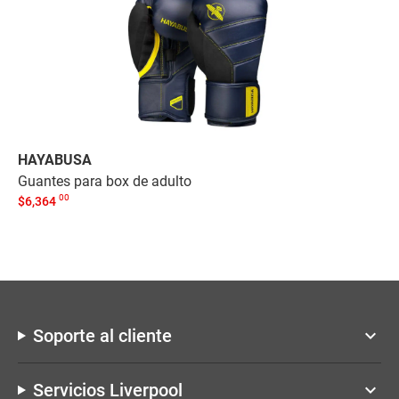
HAYABUSA
RD
Guantes para box de adulto
Es
00
$
6,364
$
1
Soporte al cliente
keyboard_arrow_down
Servicios Liverpool
keyboard_arrow_down