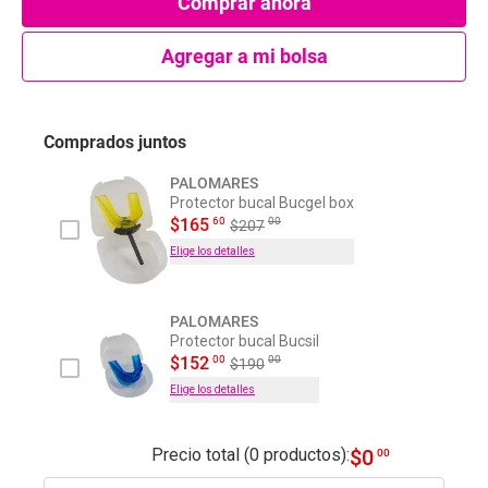
Comprar ahora
Agregar a mi bolsa
Comprados juntos
PALOMARES
Protector bucal Bucgel box
60
$
165
00
$
207
Elige los detalles
PALOMARES
Protector bucal Bucsil
00
$
152
00
$
190
Elige los detalles
Precio total (0 productos):
$
0
00