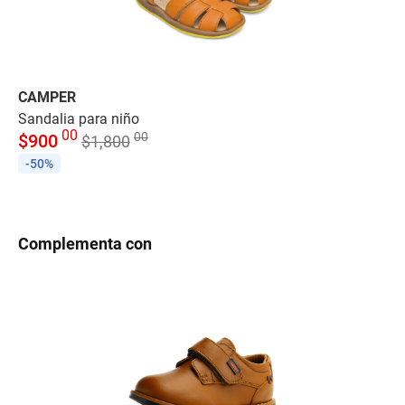
CAMPER
C
Sandalia para niño
Sa
00
00
$
900
$
$
1,800
-50%
-
Complementa con