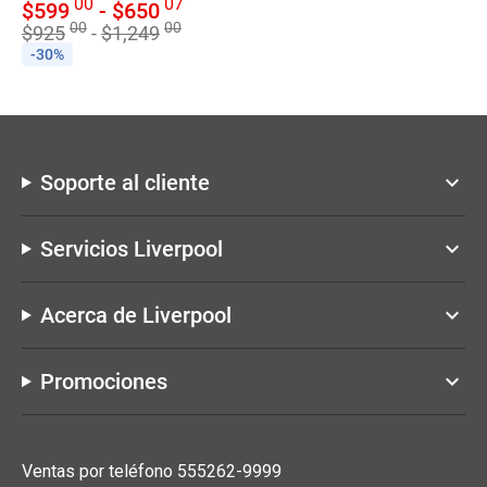
00
07
$
599
-
$
650
$
00
00
$
925
-
$
1,249
-
-30%
Soporte al cliente
keyboard_arrow_down
Servicios Liverpool
keyboard_arrow_down
Acerca de Liverpool
keyboard_arrow_down
Promociones
keyboard_arrow_down
Ventas por teléfono 555262-9999