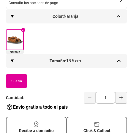
chevron_right
Consulta las opciones de pago
keyboard_arrow_up
Color:
Naranja
check
Naranja
keyboard_arrow_up
Tamaño:
18.5 cm
18.5 cm
remove
add
Cantidad:
Envío gratis a todo el país
Recibe a domicilio
Click & Collect