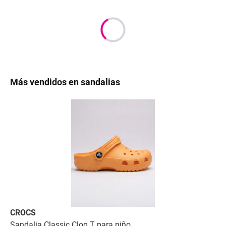
Más vendidos en sandalias
CROCS
C
Sandalia Classic Clog T para niño
Sa