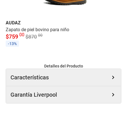
AUDAZ
A
Zapato de piel bovino para niño
Te
00
00
$
759
$
$
870
-13%
-
Detalles del Producto
Características
chevron_right
Garantía Liverpool
chevron_right