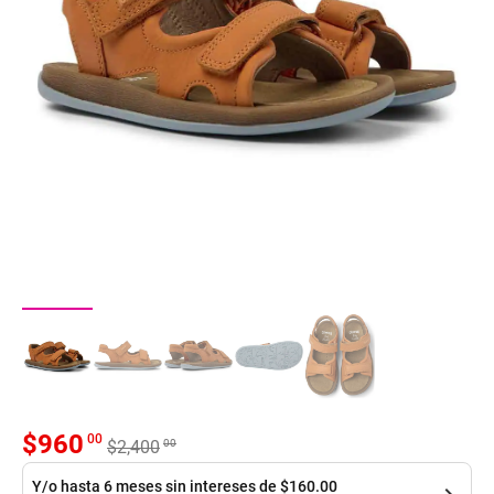
$
960
00
00
$
2,400
Y/o hasta 6 meses sin intereses de $160.00