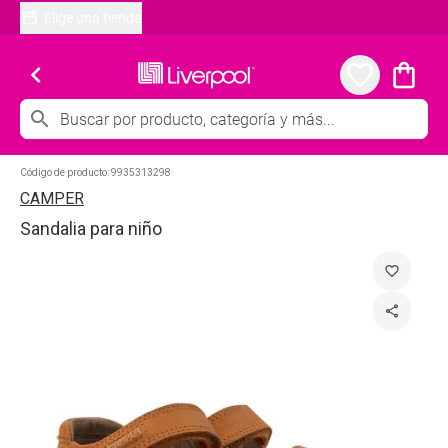
Elige una tienda
chevron_left
favorite_border
shopping_bag
search
Código de producto:
9935313298
CAMPER
Sandalia para niño
favorite_border
share