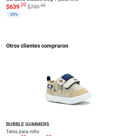
20
00
$
639
$
$
799
-20%
-
Otros clientes compraron
BUBBLE GUMMERS
P
Tenis para niño
Te