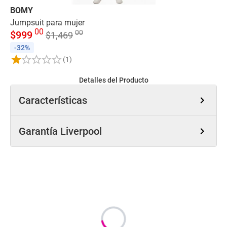
BOMY
JU
Jumpsuit para mujer
Bl
00
00
$
999
$
$
1,469
-32%
-
(1)
Detalles del Producto
Características
chevron_right
Garantía Liverpool
chevron_right