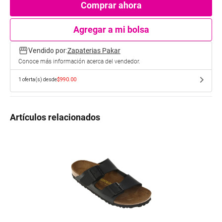
Comprar ahora
Agregar a mi bolsa
storefront
Vendido por:
Zapaterias Pakar
Conoce más información acerca del vendedor.
chevron_right
1
oferta(s) desde
$990.00
Artículos relacionados