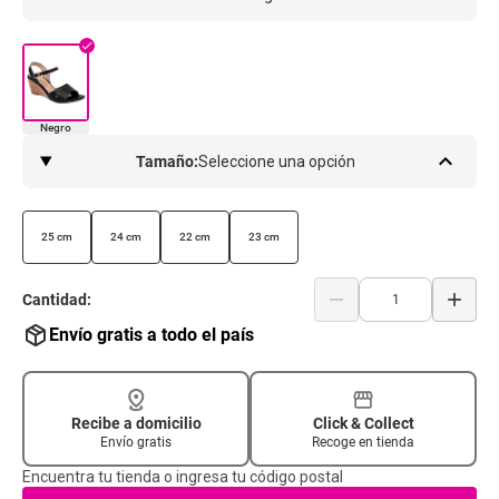
check
Negro
keyboard_arrow_up
Tamaño:
Seleccione una opción
25 cm
24 cm
22 cm
23 cm
remove
add
Cantidad:
Envío gratis a todo el país
Recibe a domicilio
Click & Collect
Envío gratis
Recoge en tienda
Encuentra tu tienda o ingresa tu código postal