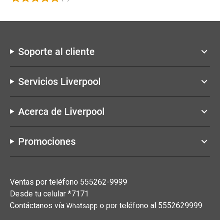
Soporte al cliente
keyboard_arrow_down
Servicios Liverpool
keyboard_arrow_down
Acerca de Liverpool
keyboard_arrow_down
Promociones
keyboard_arrow_down
Ventas por teléfono 555262-9999
Desde tu celular *7171
Contáctanos vía
o por teléfono al 5552629999
Whatsapp