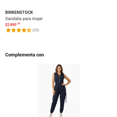
BIRKENSTOCK
BI
Sandalia para mujer
Sa
00
$
2,890
$
1
(25)
Complementa con