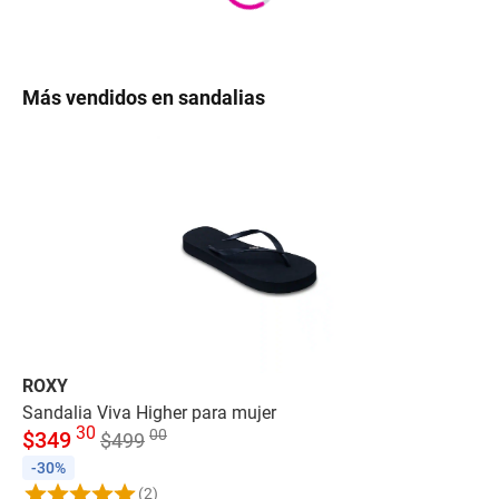
Más vendidos en sandalias
ROXY
MA
Sandalia Viva Higher para mujer
Sa
30
00
$
349
$
$
499
-30%
-
(2)