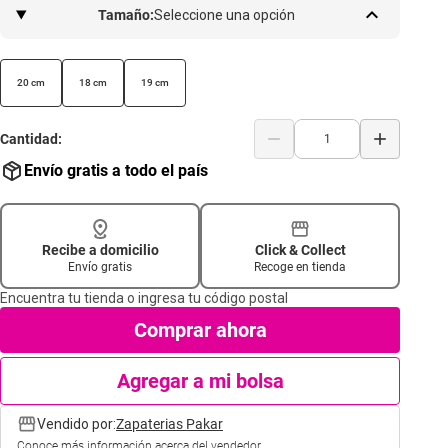
keyboard_arrow_up
Tamaño:
Seleccione una opción
20 cm
18 cm
19 cm
remove
add
Cantidad:
Envío gratis a todo el país
Recibe a domicilio
Click & Collect
outlined
Envío gratis
Recoge en tienda
Encuentra tu tienda o ingresa tu código postal
Comprar ahora
Agregar a mi bolsa
storefront
Vendido por:
Zapaterias Pakar
Conoce más información acerca del vendedor.