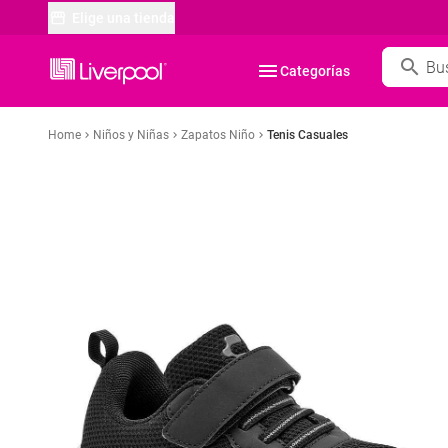
Elige una tienda
search
menu
Categorías
Home
Niños y Niñas
Zapatos Niño
Tenis Casuales
chevron_right
chevron_right
chevron_right