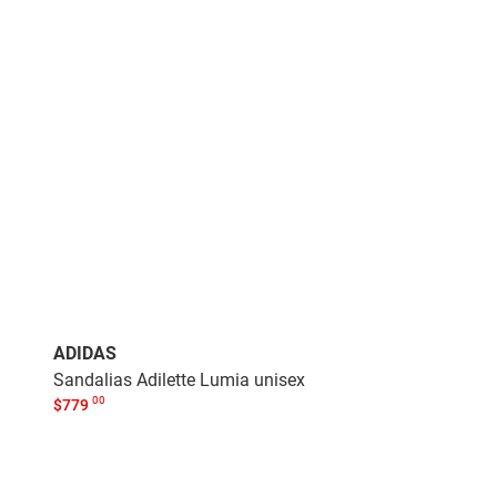
ADIDAS
Sandalias Adilette Lumia unisex
00
$
779