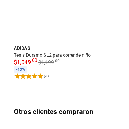
ADIDAS
Tenis Duramo SL2 para correr de niño
00
00
$
1,049
$
1,199
-12%
(4)
Otros clientes compraron