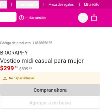
keyboard_arrow_down
|
keyboard_arrow_down
|
|
s
Otros sitios
Mesa de regalos
Mi crédito
favorite_border
shopping_bag
account_circle
Iniciar sesión
Código de producto:
1183885625
BIOGRAPHY
Vestido midi casual para mujer
$
299
50
00
$
599
warning_amber
No hay existencias.
Comprar ahora
Agregar a mi bolsa