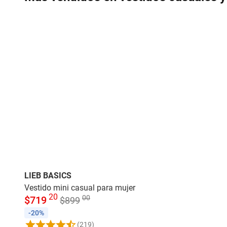
LIEB BASICS
Vestido mini casual para mujer
20
00
$
719
$
899
-20%
(219)