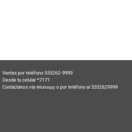
CONN
Vestid
$
1,129
Ventas por teléfono 555262-9999
Desde tu celular *7171
Contáctanos vía
o por teléfono al 5552629999
Whatsapp