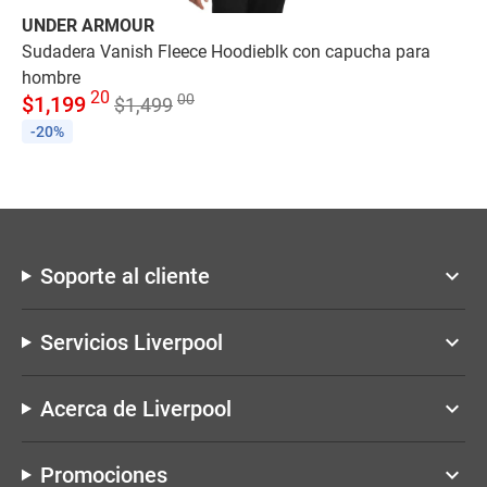
UNDER ARMOUR
AD
Sudadera Vanish Fleece Hoodieblk con capucha para
Pl
$
4
hombre
20
00
$
1,199
$
1,499
-20%
Soporte al cliente
keyboard_arrow_down
Servicios Liverpool
keyboard_arrow_down
Acerca de Liverpool
keyboard_arrow_down
Promociones
keyboard_arrow_down