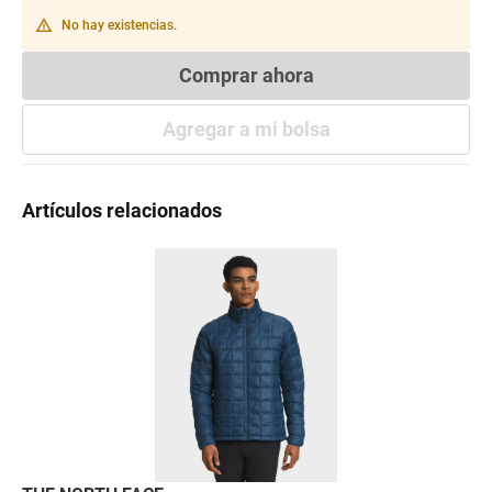
warning_amber
No hay existencias.
Comprar ahora
Agregar a mi bolsa
Artículos relacionados