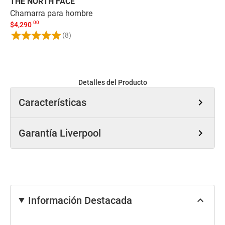
THE NORTH FACE
W
Chamarra para hombre
Ch
$
00
$
4,290
(8)
-
Detalles del Producto
Características
chevron_right
Garantía Liverpool
chevron_right
Información Destacada
keyboard_arrow_up