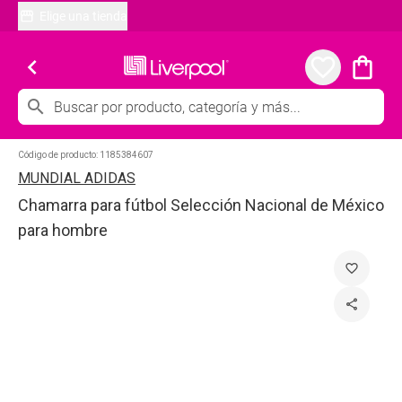
Elige una tienda
chevron_left
favorite_border
shopping_bag
search
Código de producto:
1185384607
MUNDIAL ADIDAS
Chamarra para fútbol Selección Nacional de México
para hombre
favorite_border
share