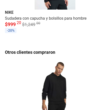
NIKE
AÉ
Sudadera con capucha y bolsillos para hombre
Ch
20
00
$
999
$
1,249
ho
$
-20%
-
Otros clientes compraron